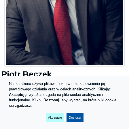
Piotr Beczek
Nasza strona używa plików cookie w celu zapewnienia jej
prawidłowego działania oraz w celach analitycznych. Klikając
Akceptuję
, wyrażasz zgodę na pliki cookie analityczne i
funkcjonalne. Kliknij
Dostosuj
, aby wybrać, na które pliki cookie
się zgadzasz.
Piotr Beczek Kancelaria
Consultingowa
Akceptuję
Dostosuj
BHP